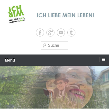
Zum
Inhalt
springen
Ich liebe mein Leben
Selbsthilfe wirkt!
Suchen
Menü