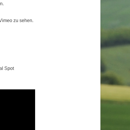
n.
 Vimeo zu sehen.
al Spot